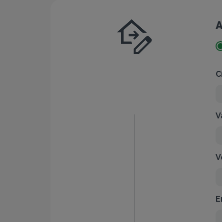
A
C
V
V
E