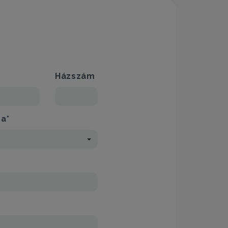
Házszám
sa*
*