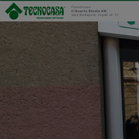
Franchisee
Il Quarto Studio Kft.
1042 Budapest, Árpád út, 77.