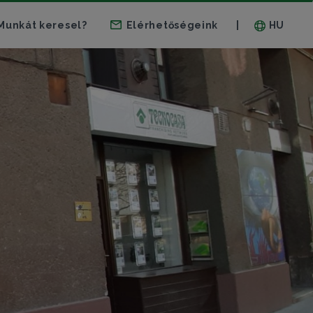
Munkát keresel?
Elérhetőségeink
HU
|