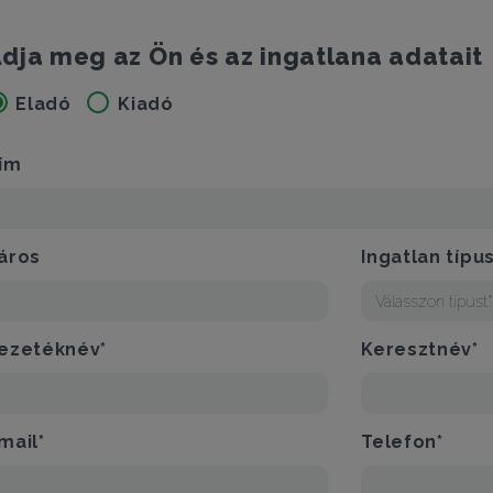
dja meg az Ön és az ingatlana adatait
Eladó
Kiadó
ím
áros
Ingatlan típu
Válasszon típust
ezetéknév*
Keresztnév*
mail*
Telefon*