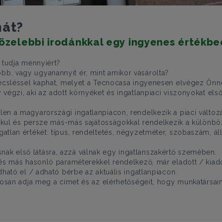
nát?
közelebbi irodánkkal egy ingyenes értékbe
 tudja mennyiért?
b, vagy ugyanannyit ér, mint amikor vásárolta?
kbecsléssel kaphat, melyet a Tecnocasa ingyenesen elvégez Önn
 végzi, aki az adott környéket és ingatlanpiaci viszonyokat el
en a magyarországi ingatlanpiacon, rendelkezik a piaci változ
alakul és persze más-más sajátosságokkal rendelkezik a különb
lan értékét: típus, rendeltetés, négyzetméter, szobaszám, állap
ak első látásra, azzá válnak egy ingatlanszakértő szemében.
 és más hasonló paraméterekkel rendelkező, már eladott / kiado
dható el / adható bérbe az aktuális ingatlanpiacon.
ntosan adja meg a címet és az elérhetőségeit, hogy munkatársain