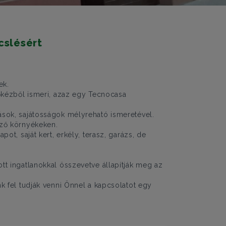
cslésért
ek.
sőkézből ismeri, azaz egy Tecnocasa
ások, sajátosságok mélyreható ismeretével.
öző környékeken.
ot, saját kert, erkély, terasz, garázs, de
tt ingatlanokkal összevetve állapítják meg az
k fel tudják venni Önnel a kapcsolatot egy