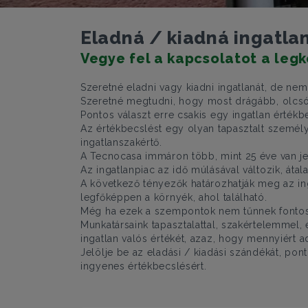
Eladná / kiadná ingatla
Vegye fel a kapcsolatot a leg
Szeretné eladni vagy kiadni ingatlanát, de nem
Szeretné megtudni, hogy most drágább, olcsób
Pontos választ erre csakis egy ingatlan érté
Az értékbecslést egy olyan tapasztalt személy
ingatlanszakértő.
A Tecnocasa immáron több, mint 25 éve van jel
Az ingatlanpiac az idő múlásával változik, át
A következő tényezők határozhatják meg az ingat
legfőképpen a környék, ahol található.
Még ha ezek a szempontok nem tűnnek fontosn
Munkatársaink tapasztalattal, szakértelemmel,
ingatlan valós értékét, azaz, hogy mennyiért a
Jelölje be az eladási / kiadási szándékát, po
ingyenes értékbecslésért.